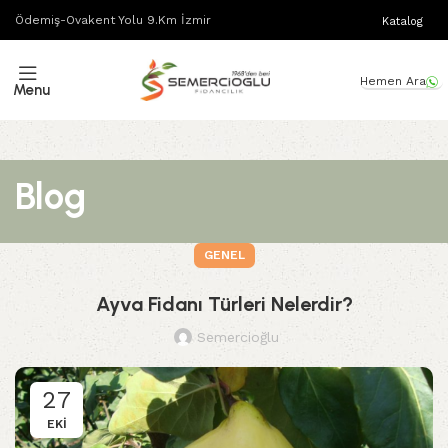
Ödemiş-Ovakent Yolu 9.Km İzmir
Katalog
Hemen Ara
Menu
Blog
GENEL
Ayva Fidanı Türleri Nelerdir?
Semercioğlu
27
EKI