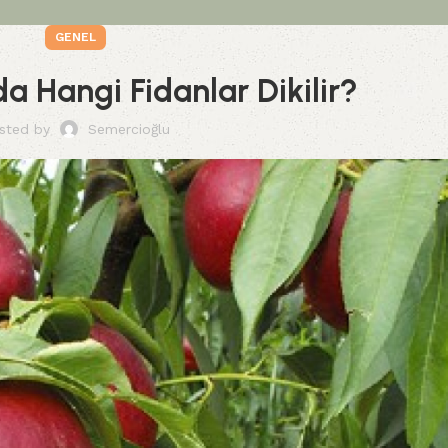
GENEL
a Hangi Fidanlar Dikilir?
sted by
Semercioğlu