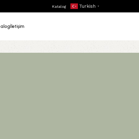
Turkish
Katalog
▼
talog
İletişim