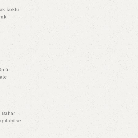
çık köklü
rak
nümü
ale
. Bahar
apılabilse