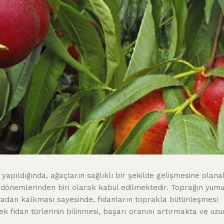
apıldığında, ağaçların sağlıklı bir şekilde gelişmesine olana
n dönemlerinden biri olarak kabul edilmektedir. Toprağın yum
rtadan kalkması sayesinde, fidanların toprakla bütünleşmesi
k fidan türlerinin bilinmesi, başarı oranını artırmakta ve uzu