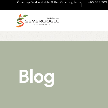
Ödemiş-Ovakent Yolu 9.Km Ödemiş, İzmir
+90 532 702 
Blog