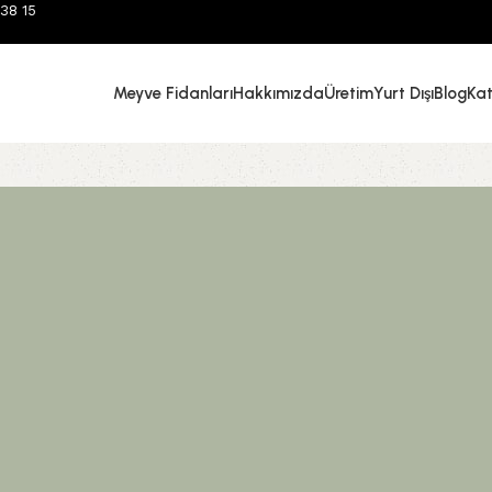
38 15
Meyve Fidanları
Hakkımızda
Üretim
Yurt Dışı
Blog
Ka