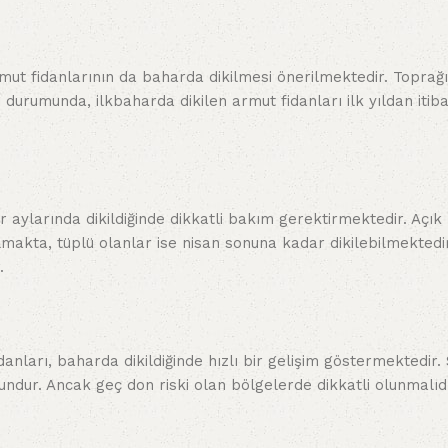
rmut fidanlarının da baharda dikilmesi önerilmektedir. Toprağ
 durumunda, ilkbaharda dikilen armut fidanları ilk yıldan iti
 aylarında dikildiğinde dikkatli bakım gerektirmektedir. Açık
makta, tüplü olanlar ise nisan sonuna kadar dikilebilmektedir
.
anları, baharda dikildiğinde hızlı bir gelişim göstermektedir.
undur. Ancak geç don riski olan bölgelerde dikkatli olunmalıdı