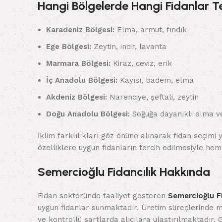
Hangi Bölgelerde Hangi Fidanlar Te
Karadeniz Bölgesi:
Elma, armut, fındık
Ege Bölgesi:
Zeytin, incir, lavanta
Marmara Bölgesi:
Kiraz, ceviz, erik
İç Anadolu Bölgesi:
Kayısı, badem, elma
Akdeniz Bölgesi:
Narenciye, şeftali, zeytin
Doğu Anadolu Bölgesi:
Soğuğa dayanıklı elma ve
İklim farklılıkları göz önüne alınarak fidan seçimi
özelliklere uygun fidanların tercih edilmesiyle he
Semercioğlu Fidancılık Hakkında
Fidan sektöründe faaliyet gösteren
Semercioğlu Fi
uygun fidanlar sunmaktadır. Üretim süreçlerinde mod
ve kontrollü şartlarda alıcılara ulaştırılmaktadır.