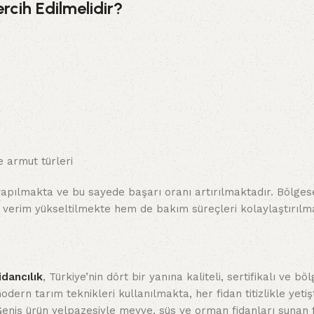
rcih Edilmelidir?
 armut türleri
 yapılmakta ve bu sayede başarı oranı artırılmaktadır. Bölges
m verim yükseltilmekte hem de bakım süreçleri kolaylaştırılm
dancılık
, Türkiye’nin dört bir yanına kaliteli, sertifikalı ve bö
ern tarım teknikleri kullanılmakta, her fidan titizlikle yetiş
 Geniş ürün yelpazesiyle meyve, süs ve orman fidanları sunan 