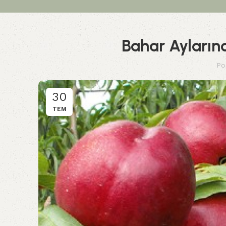
Bahar Aylarınd
Po
30
TEM