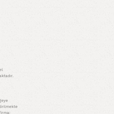
el
aktadır.
lgeye
tirilmekte
firma;