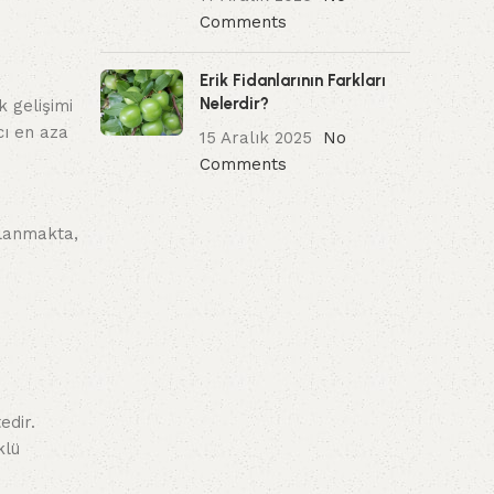
Comments
Erik Fidanlarının Farkları
Nelerdir?
 gelişimi
cı en aza
15 Aralık 2025
No
Comments
ğlanmakta,
edir.
klü