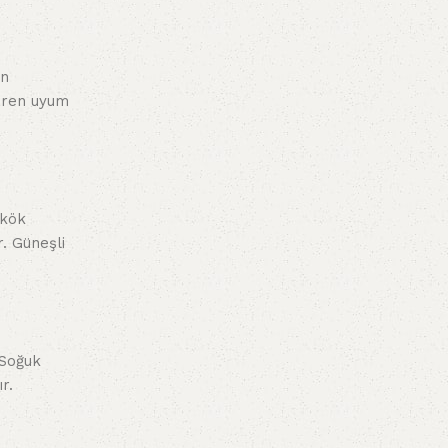
ın
baren uyum
 kök
. Güneşli
 Soğuk
r.