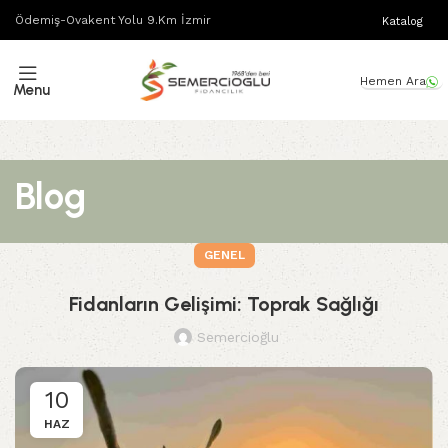
Ödemiş-Ovakent Yolu 9.Km İzmir
Katalog
Hemen Ara
Menu
Blog
GENEL
Fidanların Gelişimi: Toprak Sağlığı
Semercioğlu
10
HAZ