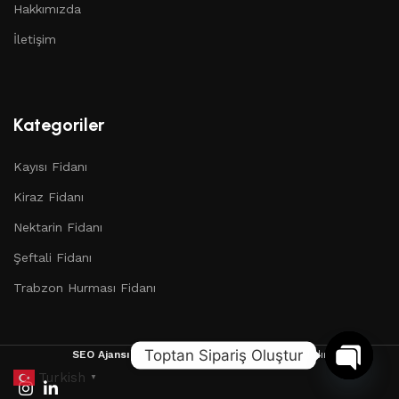
Hakkımızda
İletişim
Kategoriler
Kayısı Fidanı
Kiraz Fidanı
Nektarin Fidanı
Şeftali Fidanı
Trabzon Hurması Fidanı
Toptan Sipariş Oluştur
SEO Ajansı
2025 Copyright | Tüm Hakları Saklıdır
Turkish
▼
Open