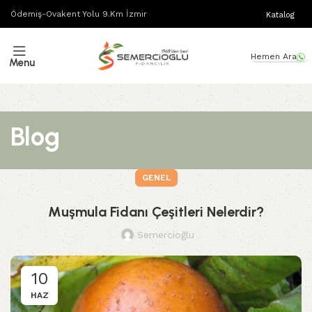
Ödemiş-Ovakent Yolu 9.Km İzmir
Katalog
Hemen Ara
Menu
Blog
GENEL
Muşmula Fidanı Çeşitleri Nelerdir?
Semercioğlu
10
HAZ