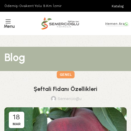
Ödemiş-Ovakent Yolu 9.Km İzmir
Katalog
Hemen Ara
Menu
Blog
GENEL
Şeftali Fidanı Özellikleri
Semercioğlu
18
MAR