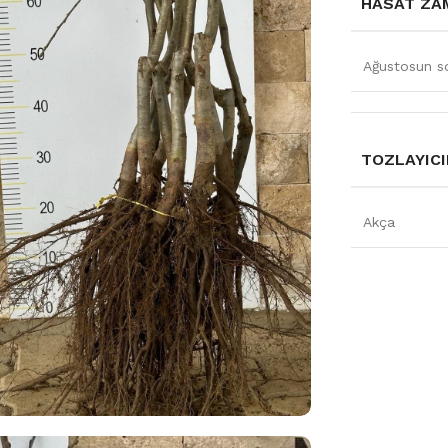
HASAT ZA
Ağustosun so
TOZLAYICI
Akça