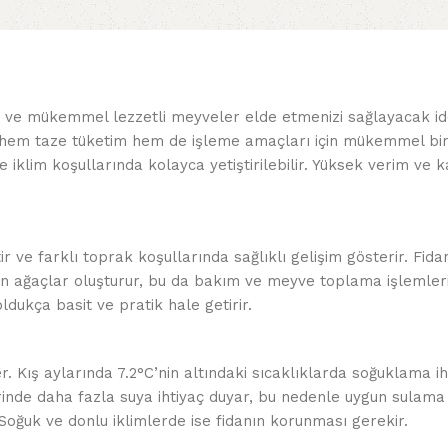
 ve mükemmel lezzetli meyveler elde etmenizi sağlayacak idea
rı, hem taze tüketim hem de işleme amaçları için mükemmel bir
e iklim koşullarında kolayca yetiştirilebilir. Yüksek verim ve 
r ve farklı toprak koşullarında sağlıklı gelişim gösterir. Fid
en ağaçlar oluşturur, bu da bakım ve meyve toplama işlemlerin
dukça basit ve pratik hale getirir.
r. Kış aylarında 7.2°C’nin altındaki sıcaklıklarda soğuklama iht
rinde daha fazla suya ihtiyaç duyar, bu nedenle uygun sulama i
 Soğuk ve donlu iklimlerde ise fidanın korunması gerekir.