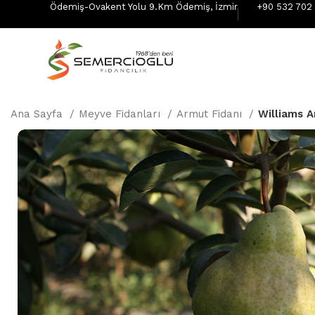
Ödemiş-Ovakent Yolu 9.Km Ödemiş, İzmir
+90 532 702 
Ana Sayfa
Meyve Fidanları
Armut Fidanı
Williams A