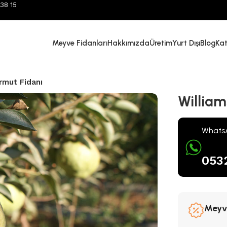
38 15
Meyve Fidanları
Hakkımızda
Üretim
Yurt Dışı
Blog
Ka
rmut Fidanı
William
WhatsA
0532
Meyve