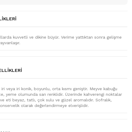
IKLERI
yıllarda kuvvetli ve dikine büyür. Verime yattıktan sonra gelişme
ayvanlaşır.
LLIKLERI
iri veya iri konik, boyunlu, orta kısmı geniştir. Meyve kabuğu
ince, yeme olumunda sarı renklidir. Üzerinde kahverengi noktalar
e eti beyaz, tatlı, çok sulu ve güzel aromalıdır. Sofralık,
onservelik olarak değerlendirmeye elverişlidir.