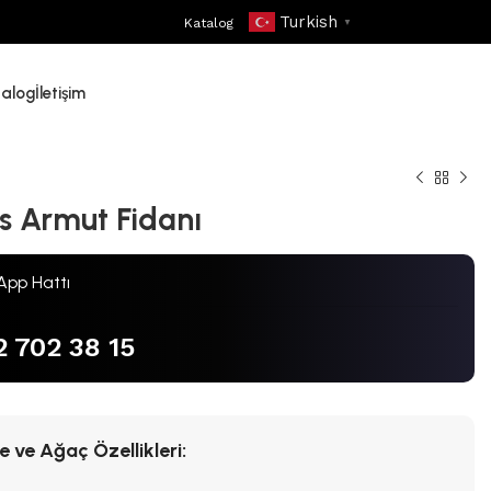
Turkish
Katalog
▼
talog
İletişim
s Armut Fidanı
pp Hattı
 702 38 15
 ve Ağaç Özellikleri: