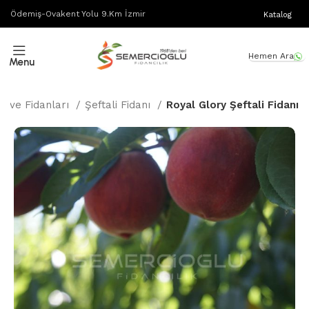
Ödemiş-Ovakent Yolu 9.Km İzmir
Katalog
Hemen Ara
Menu
eyve Fidanları
Şeftali Fidanı
Royal Glory Şeftali Fidanı