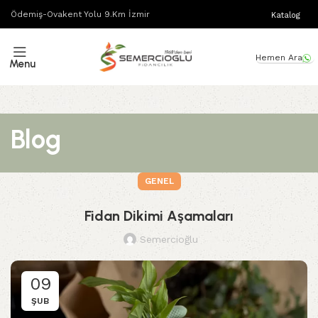
Ödemiş-Ovakent Yolu 9.Km İzmir
Katalog
Hemen Ara
Menu
Blog
GENEL
Fidan Dikimi Aşamaları
Semercioğlu
09
ŞUB