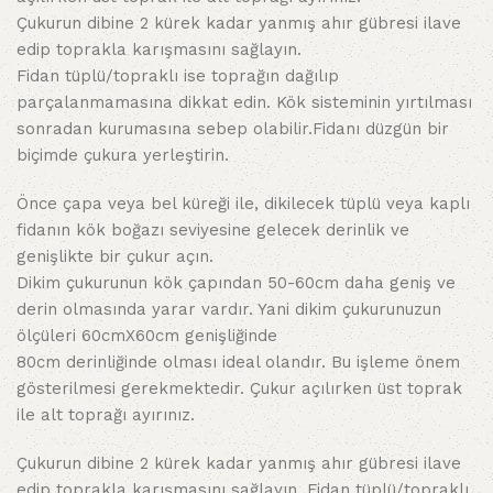
Çukurun dibine 2 kürek kadar yanmış ahır gübresi ilave
edip toprakla karışmasını sağlayın.
Fidan tüplü/topraklı ise toprağın dağılıp
parçalanmamasına dikkat edin. Kök sisteminin yırtılması
sonradan kurumasına sebep olabilir.Fidanı düzgün bir
biçimde çukura yerleştirin.
Önce çapa veya bel küreği ile, dikilecek tüplü veya kaplı
fidanın kök boğazı seviyesine gelecek derinlik ve
genişlikte bir çukur açın.
Dikim çukurunun kök çapından 50-60cm daha geniş ve
derin olmasında yarar vardır. Yani dikim çukurunuzun
ölçüleri 60cmX60cm genişliğinde
80cm derinliğinde olması ideal olandır. Bu işleme önem
gösterilmesi gerekmektedir. Çukur açılırken üst toprak
ile alt toprağı ayırınız.
Çukurun dibine 2 kürek kadar yanmış ahır gübresi ilave
edip toprakla karışmasını sağlayın. Fidan tüplü/topraklı