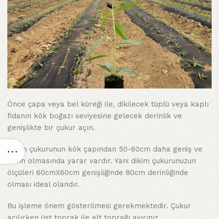
Önce çapa veya bel küreği ile, dikilecek tüplü veya kaplı
fidanın kök boğazı seviyesine gelecek derinlik ve
genişlikte bir çukur açın.
Dikim çukurunun kök çapından 50-60cm daha geniş ve
derin olmasında yarar vardır. Yani dikim çukurunuzun
ölçüleri 60cmX60cm genişliğinde 80cm derinliğinde
olması ideal olandır.
Bu işleme önem gösterilmesi gerekmektedir. Çukur
açılırken üst toprak ile alt toprağı ayırınız.