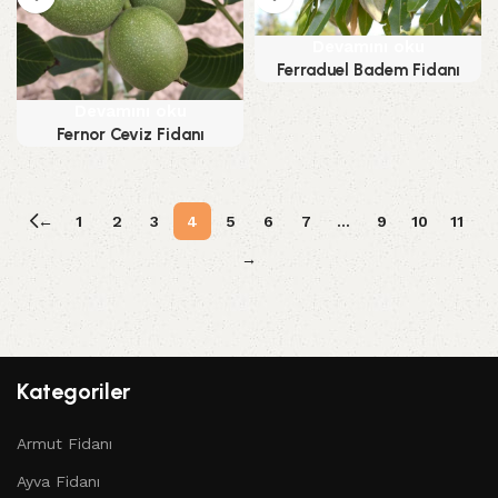
Devamını oku
Ferraduel Badem Fidanı
Devamını oku
Fernor Ceviz Fidanı
←
1
2
3
4
5
6
7
…
9
10
11
→
Kategoriler
Armut Fidanı
Ayva Fidanı