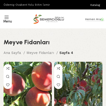
Ödemiş-Ovakent Yolu 9.Km İzmir
Katalog
Hemen Ara
Menu
Meyve Fidanları
Ana Sayfa
Meyve Fidanları
Sayfa 4