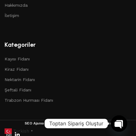
Hakkımızda
İletişim
Kategoriler
Kayısı Fidanı
Kiraz Fidanı
Nektarin Fidanı
Şeftali Fidanı
Trabzon Hurması Fidanı
Toptan Sipariş Oluştur
SEO Ajansı
2025 Copyright | Tüm Hakları Saklıdır
Turkish
▼
Open