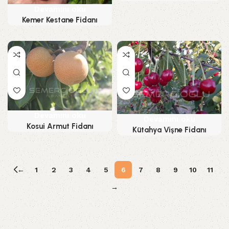
Devamını oku
Kemer Kestane Fidanı
Devamını oku
Devamını oku
Kosui Armut Fidanı
Kütahya Vişne Fidanı
←
1
2
3
4
5
6
7
8
9
10
11
→