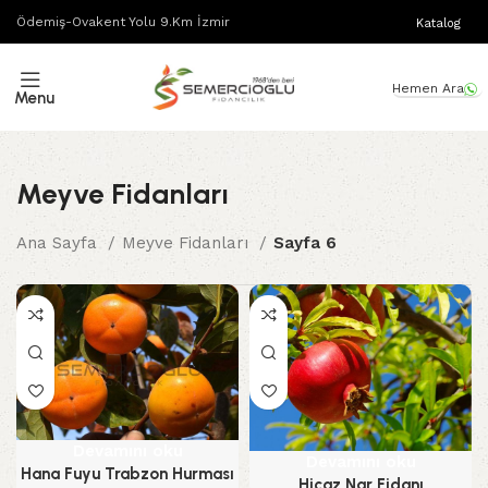
Ödemiş-Ovakent Yolu 9.Km İzmir
Katalog
Hemen Ara
Menu
Meyve Fidanları
Ana Sayfa
Meyve Fidanları
Sayfa 6
Devamını oku
Devamını oku
Hana Fuyu Trabzon Hurması
Hicaz Nar Fidanı